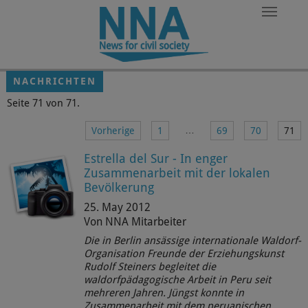
Zum Hauptinhalt springen
NACHRICHTEN
Seite 71 von 71.
…
Vorherige
1
69
70
71
Estrella del Sur - In enger
Zusammenarbeit mit der lokalen
Bevölkerung
25. May 2012
Von NNA Mitarbeiter
Die in Berlin ansässige internationale Waldorf-
Organisation Freunde der Erziehungskunst
Rudolf Steiners begleitet die
waldorfpädagogische Arbeit in Peru seit
mehreren Jahren. Jüngst konnte in
Zusammenarbeit mit dem peruanischen