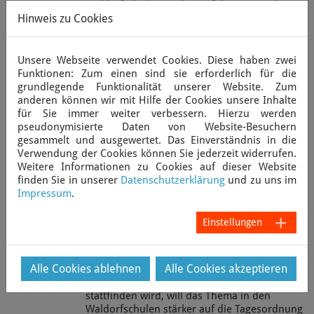
Waldorfschulen stärker auf die Tagesordnung
Hinweis zu Cookies
setzen.„Bildungsökomomie:
Fähigkeiten/Pädagogik/Finanzierung“ ist der
Titel der Konferenz, die vom 16. bis 18. August
in der Hawthorn Valley…
Unsere Webseite verwendet Cookies. Diese haben zwei
Funktionen: Zum einen sind sie erforderlich für die
grundlegende Funktionalität unserer Website. Zum
Weiterlesen
anderen können wir mit Hilfe der Cookies unsere Inhalte
für Sie immer weiter verbessern. Hierzu werden
pseudonymisierte Daten von Website-Besuchern
Waldorfschulen sollen neues
gesammelt und ausgewertet. Das Einverständnis in die
Verständnis von Wirtschaft vermitteln
Verwendung der Cookies können Sie jederzeit widerrufen.
Weitere Informationen zu Cookies auf dieser Website
07. June 2012
finden Sie in unserer
Datenschutzerklärung
und zu uns im
Von NNA Mitarbeiter
Impressum
.
HARLEMVILLE (NNA) - Nach den
wirtschaftlichen Turbulenzen im Gefolge der
Einstellungen
Bankenkrise 2008 stellen viele Menschen die
gegenwärtige Wirtschaftspolitik infrage und
fordern einen ethischen Ansatz in der
Alle Cookies ablehnen
Alle Cookies akzeptieren
Finanzwelt und der Wirtschaft. Eine
Konferenz, die in diesem Jahr in den USA
stattfinden wird, will das Thema in den
Waldorfschulen stärker auf die Tagesordnung