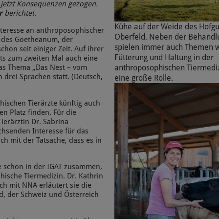
jetzt Konsequenzen gezogen.
r
berichtet.
Kühe auf der Weide des Hofgu
eresse an anthroposophischer
Oberfeld. Neben der Behandl
n des Goetheanum, der
spielen immer auch Themen 
hon seit einiger Zeit. Auf ihrer
Fütterung und Haltung in der
its zum zweiten Mal auch eine
anthroposophischen Tiermedi
 das Thema „Das Nest – vom
 drei Sprachen statt. (Deutsch,
eine große Rolle.
hischen Tierärzte künftig auch
n Platz finden. Für die
Tierärztin Dr. Sabrina
chsenden Interesse für das
h mit der Tatsache, dass es in
te schon in der IGAT zusammen,
hische Tiermedizin. Dr. Kathrin
ch mit NNA erläutert sie die
d, der Schweiz und Österreich