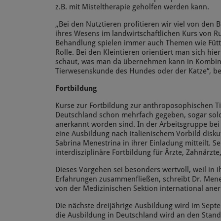
z.B. mit Misteltherapie geholfen werden kann.
„Bei den Nutztieren profitieren wir viel von den
ihres Wesens im landwirtschaftlichen Kurs von R
Behandlung spielen immer auch Themen wie Fütt
Rolle. Bei den Kleintieren orientiert man sich h
schaut, was man da übernehmen kann in Kombina
Tierwesenskunde des Hundes oder der Katze“, ber
Fortbildung
Kurse zur Fortbildung zur anthroposophischen Ti
Deutschland schon mehrfach gegeben, sogar solche
anerkannt worden sind. In der Arbeitsgruppe bei
eine Ausbildung nach italienischem Vorbild diskut
Sabrina Menestrina in ihrer Einladung mitteilt. Sei
interdisziplinäre Fortbildung für Ärzte, Zahnärzte
Dieses Vorgehen sei besonders wertvoll, weil in 
Erfahrungen zusammenfließen, schreibt Dr. Menest
von der Medizinischen Sektion international ane
Die nächste dreijährige Ausbildung wird im Septe
die Ausbildung in Deutschland wird an den Stand