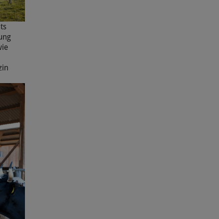
ts
ung
wie
zin