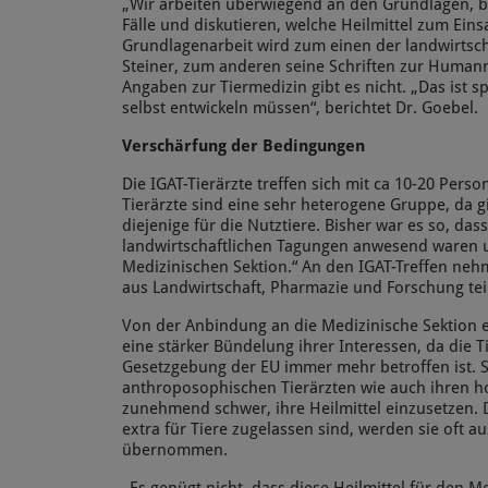
„Wir arbeiten überwiegend an den Grundlagen, b
Fälle und diskutieren, welche Heilmittel zum Ein
Grundlagenarbeit wird zum einen der landwirtsch
Steiner, zum anderen seine Schriften zur Human
Angaben zur Tiermedizin gibt es nicht. „Das ist s
selbst entwickeln müssen“, berichtet Dr. Goebel.
Verschärfung der Bedingungen
Die IGAT-Tierärzte treffen sich mit ca 10-20 Pers
Tierärzte sind eine sehr heterogene Gruppe, da g
diejenige für die Nutztiere. Bisher war es so, das
landwirtschaftlichen Tagungen anwesend waren u
Medizinischen Sektion.“ An den IGAT-Treffen neh
aus Landwirtschaft, Pharmazie und Forschung teil
Von der Anbindung an die Medizinische Sektion er
eine stärker Bündelung ihrer Interessen, da die 
Gesetzgebung der EU immer mehr betroffen ist. 
anthroposophischen Tierärzten wie auch ihren 
zunehmend schwer, ihre Heilmittel einzusetzen. D
extra für Tiere zugelassen sind, werden sie oft
übernommen.