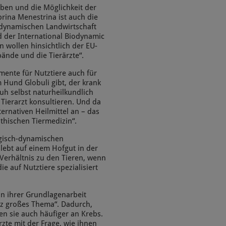
eben und die Möglichkeit der
brina Menestrina ist auch die
dynamischen Landwirtschaft
nd der International Biodynamic
 wollen hinsichtlich der EU-
bände und die Tierärzte“.
mente für Nutztiere auch für
 Hund Globuli gibt, der krank
Kuh selbst naturheilkundlich
 Tierarzt konsultieren. Und da
ernativen Heilmittel an – das
thischen Tiermedizin“.
ogisch-dynamischen
lebt auf einem Hofgut in der
Verhältnis zu den Tieren, wenn
die auf Nutztiere spezialisiert
in ihrer Grundlagenarbeit
anz großes Thema“. Dadurch,
en sie auch häufiger an Krebs.
zte mit der Frage, wie ihnen