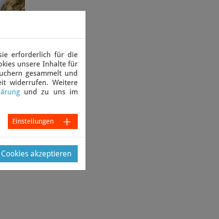
e erforderlich für die
ein
kies unsere Inhalte für
ner Kuh,
suchern gesammelt und
ür
it widerrufen. Weitere
werden
lärung
und zu uns im
m
en wir
eit
Einstellungen
gesetzt
men
e Cookies akzeptieren
dt.