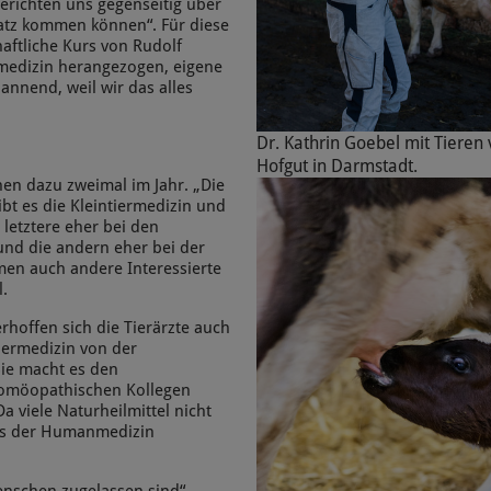
erichten uns gegenseitig über
satz kommen können“. Für diese
aftliche Kurs von Rudolf
medizin herangezogen, eigene
pannend, weil wir das alles
Dr. Kathrin Goebel mit Tieren
Hofgut in Darmstadt.
onen dazu zweimal im Jahr. „Die
ibt es die Kleintiermedizin und
s letztere eher bei den
nd die andern eher bei der
men auch andere Interessierte
.
hoffen sich die Tierärzte auch
Tiermedizin von der
Sie macht es den
homöopathischen Kollegen
a viele Naturheilmittel nicht
 aus der Humanmedizin