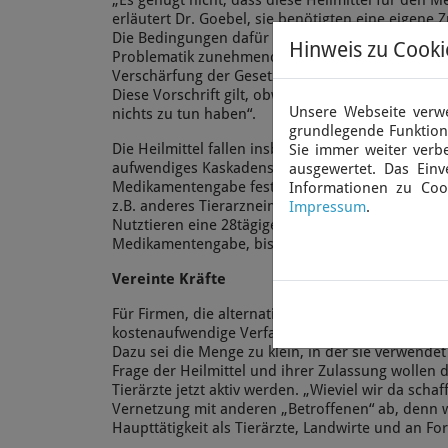
„Es genügt nicht, dass diese Heilmittel für den 
erläutert Dr. Goebel, sie benötigten eine eigene 
Die Bedingungen dafür verschärften sich ständig.
Hinweis zu Cooki
Problematik zunehmender Antibiotikaresistenze
Verschärfung der Gesetze sind dann auch die alte
Diese Vorschrift gilt, obwohl diese Heilmittel m
Unsere Webseite verwe
nichts zu tun haben“.
grundlegende Funktiona
Die Heilmittel fallen insbesondere bei lebensmitt
Sie immer weiter ver
aufwendiges Kaskadensystem. Es legt eine Reihen
ausgewertet. Das Einv
Medikamentengabe fest, wenn es kein passendes T
Informationen zu Coo
z.B. anderes Tierarzneimittel genommen werden.
Impressum
.
Nutztieren eine 28tägige Wartezeit, die eingeha
Medikamentengabe, bis die Tiere verzehrt werde
Vereinte Kräfte
Für Firmen, die alternative Heilmittel herstellen, 
kostenaufwendige Verfahren für die Zulassung der
Dazu sei die Menge zu klein, in der sie verwendet
Frage der Heilmittel und ihrer Zulassung wollen
Tierärzte jetzt aktiv werden. „Wieviel wir da scha
Vernetzung mit anderen „Betroffenen“ ab, denn
Haupttätigkeit als Tierärzte, Landwirte und an Fo