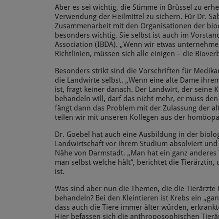
Aber es sei wichtig, die Stimme in Brüssel zu erh
Verwendung der Heilmittel zu sichern. Für Dr. Sa
Zusammenarbeit mit den Organisationen der bio
besonders wichtig, Sie selbst ist auch im Vorsta
Association (IBDA). „Wenn wir etwas unternehmen
Richtlinien, müssen sich alle einigen – die Biover
Besonders strikt sind die Vorschriften für Medika
die Landwirte selbst. „Wenn eine alte Dame ihrem
ist, fragt keiner danach. Der Landwirt, der seine 
behandeln will, darf das nicht mehr, er muss den
fängt dann das Problem mit der Zulassung der alt
teilen wir mit unseren Kollegen aus der homöopa
Dr. Goebel hat auch eine Ausbildung in der biol
Landwirtschaft vor ihrem Studium absolviert und 
Nähe von Darmstadt. „Man hat ein ganz anderes 
man selbst welche hält“, berichtet die Tierärztin, 
ist.
Was sind aber nun die Themen, die die Tierärzte 
behandeln? Bei den Kleintieren ist Krebs ein „g
dass auch die Tiere immer älter würden, erkrankt
Hier befassen sich die anthroposophischen Tierär