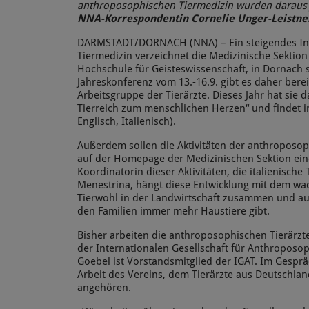
anthroposophischen Tiermedizin wurden daraus 
NNA-Korrespondentin Cornelie Unger-Leistne
DARMSTADT/DORNACH (NNA) – Ein steigendes Int
Tiermedizin verzeichnet die Medizinische Sektio
Hochschule für Geisteswissenschaft, in Dornach sc
Jahreskonferenz vom 13.-16.9. gibt es daher bere
Arbeitsgruppe der Tierärzte. Dieses Jahr hat sie
Tierreich zum menschlichen Herzen“ und findet in
Englisch, Italienisch).
Außerdem sollen die Aktivitäten der anthroposop
auf der Homepage der Medizinischen Sektion eine
Koordinatorin dieser Aktivitäten, die italienische 
Menestrina, hängt diese Entwicklung mit dem wa
Tierwohl in der Landwirtschaft zusammen und auc
den Familien immer mehr Haustiere gibt.
Bisher arbeiten die anthroposophischen Tierärz
der Internationalen Gesellschaft für Anthroposop
Goebel ist Vorstandsmitglied der IGAT. Im Gesprä
Arbeit des Vereins, dem Tierärzte aus Deutschlan
angehören.