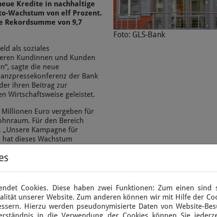
neue Kredite in nachhaltige
to-Wachstum von elf Prozent.
ie Rekordsumme von 9,7
Foto: GLS-Bank
ld als soziales
nseren Kundinnen und Kunden
en“, sagte die neue
lanzpressekonferenz der Bank
der ihren Beitrag zur
n Wirtschaftsweise geleistet.
Millionen Euro vergeben für
ohnraum. Für den Bereich
o. „Unsere Kampagne für
rn hat dieses Wachstum
z. Mehr als 100 Millionen Euro
es
n.
und Kunden, mehr als 27.000
nd nun Mitglieder der
ndet Cookies. Diese haben zwei Funktionen: Zum einen sind si
15.000 sind neu dabei. Auch die
lität unserer Website. Zum anderen können wir mit Hilfe der Coo
häftigten auf einen neuen
bessern. Hierzu werden pseudonymisierte Daten von Website-Be
erständnis in die Verwendung der Cookies können Sie jederze