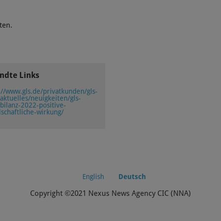
ten.
ndte Links
://www.gls.de/privatkunden/gls-
aktuelles/neuigkeiten/gls-
bilanz-2022-positive-
lschaftliche-wirkung/
English
Deutsch
Copyright ©2021 Nexus News Agency CIC (NNA)