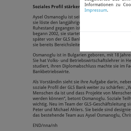
Informationen zu Coo
Soziales Profil stärken
Impressum
.
Aysel Osmanoglu ist seit Januar 2023 neue Vorst
sie löste den langjährigen Vorstandssprecher Th
Ruhestand gegangen ist. Osmanolgus Laufbahn i
begann 2002, sie startete sie als Werkstudentin b
später von der GLS Bank übernommen wurde. 200
sie bereits Bereichsleiterin, seit Oktober 2017 is
Osmanoglu ist in Bulgarien geboren, mit 18 Jahr
Sie hat Volks- und Betriebswirtschaftslehrer in H
studiert, ihren Diplomabschluss machte sie im 
Bankbetriebswirte.
Als Vorständin sieht sie ihre Aufgabe darin, ne
soziale Profil der GLS Bank weiter zu schärfen: „
Menschen da ist und dass Projekte von Menschen
werden können“, betont Osmanoglu. Soziale Teil
wichtig. Neu im Team der GLS-Geschäftsleitung si
Peter und Michael Ahlers. Sie beide sind design
das bestehende Team aus Aysel Osmanoglu, Chris
END/nna/nh