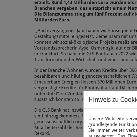
erzielt. Rund 1,43 Milliarden Euro wurden als 
Branchen vergeben, das entspricht einem Net
Die Bilanzsumme stieg um fünf Prozent auf d
Milliarden Euro.
„Auch vergangenes Jahr haben wir konsequent Ge
Gestaltungsmittel eingesetzt. Gemeinsam mit u
konnten wir sozial-ökologische Projekte realisier
Vorstandssprecherin Aysel Osmanoglu auf der Bi
in Frankfurt. So habe die GLS-Bank auch 2022 wie
Transformation der Wirtschaft und einer sinnvolle
In der Branche Wohnen wurden Kredite über 396 
bezahlbaren und häufig genossenschaftlichen W
Erneuerbare Energien flossen 370 Millionen Eur
vergünstigte Kredite für Photovoltaik auf Däche
unterstützt“, so Vorstandsmitglied Christina Opit
Hinweis zu Cooki
zusätzlich konnten so in die Energiewende fließe
Die GLS Bank hat inzwischen 350.000 Kundinnen 
sind hinzugekommen. 120.000 Menschen davon si
Unsere Webseite verwe
genossenschaftlich organisierten Bank, mehr als 
grundlegende Funktiona
Mitarbeiterzahl der Bank stieg 2022 mit 900 Besc
Sie immer weiter ver
Rekord.
ausgewertet. Das Einv