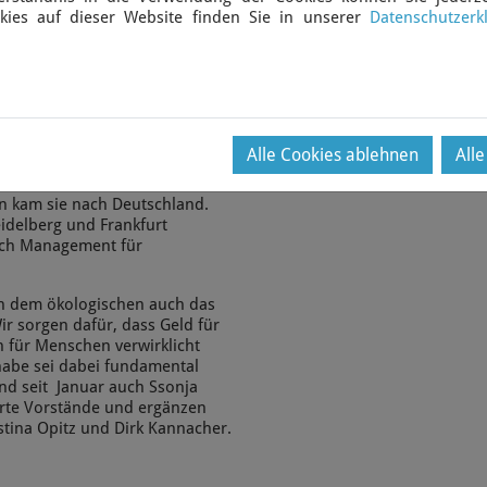
kies auf dieser Website finden Sie in unserer
Datenschutzerk
andssprecherin der GLS-Bank,
omas Joberg ab, der in den
m ökologischen Banking
ei der Ökobank, die ein Jahr
6 wurde sie Trainee. 2013 war
Alle Cookies ablehnen
All
t sie Mitglied des Vorstands.
en kam sie nach Deutschland.
eidelberg und Frankfurt
Fach Management für
ben dem ökologischen auch das
Wir sorgen dafür, dass Geld für
 für Menschen verwirklicht
habe sei dabei fundamental
nd seit Januar auch Ssonja
ierte Vorstände und ergänzen
tina Opitz und Dirk Kannacher.