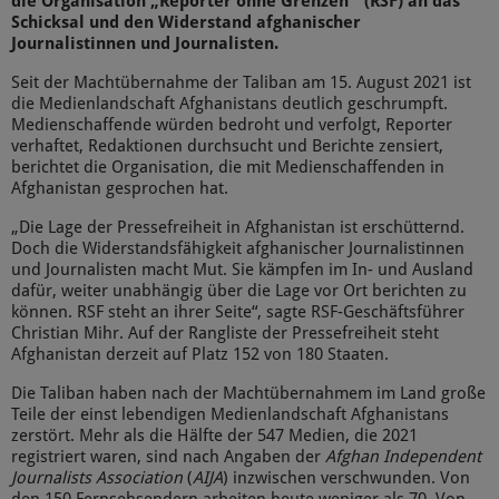
die Organisation „Reporter ohne Grenzen‘“ (RSF) an das
Schicksal und den Widerstand afghanischer
Journalistinnen und Journalisten.
Seit der Machtübernahme der Taliban am 15. August 2021 ist
die Medienlandschaft Afghanistans deutlich geschrumpft.
Medienschaffende würden bedroht und verfolgt, Reporter
verhaftet, Redaktionen durchsucht und Berichte zensiert,
berichtet die Organisation, die mit Medienschaffenden in
Afghanistan gesprochen hat.
„Die Lage der Pressefreiheit in Afghanistan ist erschütternd.
Doch die Widerstandsfähigkeit afghanischer Journalistinnen
und Journalisten macht Mut. Sie kämpfen im In- und Ausland
dafür, weiter unabhängig über die Lage vor Ort berichten zu
können. RSF steht an ihrer Seite“, sagte RSF-Geschäftsführer
Christian Mihr. Auf der Rangliste der Pressefreiheit steht
Afghanistan derzeit auf Platz 152 von 180 Staaten.
Die Taliban haben nach der Machtübernahmem im Land große
Teile der einst lebendigen Medienlandschaft Afghanistans
zerstört. Mehr als die Hälfte der 547 Medien, die 2021
registriert waren, sind nach Angaben der
Afghan Independent
Journalists Association
(
AIJA
) inzwischen verschwunden. Von