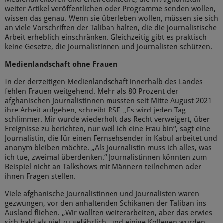
weiter Artikel veröffentlichen oder Programme senden wollen,
wissen das genau. Wenn sie überleben wollen, müssen sie sich
an viele Vorschriften der Taliban halten, die die journalistische
Arbeit erheblich einschränken. Gleichzeitig gibt es praktisch
keine Gesetze, die Journalistinnen und Journalisten schützen.
Medienlandschaft ohne Frauen
In der derzeitigen Medienlandschaft innerhalb des Landes
fehlen Frauen weitgehend. Mehr als 80 Prozent der
afghanischen Journalistinnen mussten seit Mitte August 2021
ihre Arbeit aufgeben, schreibt RSF. „Es wird jeden Tag
schlimmer. Mir wurde wiederholt das Recht verweigert, über
Ereignisse zu berichten, nur weil ich eine Frau bin“, sagt eine
Journalistin, die für einen Fernsehsender in Kabul arbeitet und
anonym bleiben möchte. „Als Journalistin muss ich alles, was
ich tue, zweimal überdenken.“ Journalistinnen könnten zum
Beispiel nicht an Talkshows mit Männern teilnehmen oder
ihnen Fragen stellen.
Viele afghanische Journalistinnen und Journalisten waren
gezwungen, vor den anhaltenden Schikanen der Taliban ins
Ausland fliehen. „Wir wollten weiterarbeiten, aber das erwies
sich bald als viel zu gefährlich, und einige Kollegen wurden