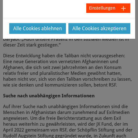
und rund 30 Korrespondentinnen und Korrespondenten in
Einstellungen
Afghanistan.
„Das Erstaunlichste ist, dass unsere Online-Leserschaft in den
vergangenen zwei Jahren erheblich zugenommen hat und dass
Alle Cookies ablehnen
Alle Cookies akzeptieren
das Gebiet, das wir abdecken, größer ist als früher“, sagt
Daryabi. „Auch unsere Präsenz in den sozialen Medien ist in
dieser Zeit stark gestiegen.“
Diese Entwicklung haben die Taliban nicht vorausgesehen:
Eine neue Generation von vernetzten Afghaninnen und
Afghanen, die sich seit zwei Jahrzehnten an den Konsum
relativ freier und pluralistischer Medien gewöhnt hatten,
haben nicht vor, sich von den Taliban vorschreiben zu lassen,
wie sie denken und kommunizieren sollen, betont RSF.
Suche nach unabhängigen Informationen
Auf ihrer Suche nach unabhängigen Informationen sind die
Menschen in Afghanistan darum zunehmend auf Exilmedien
angewiesen. Um die freie Berichterstattung aus dem Exil
heraus weiterhin zu gewährleisten, wird der JX Fund, der im
April 2022 gemeinsam von RSF, der Schöpflin Stiftung und der
Rudolf Augstein Stiftung gegründet wurde, in Zukunft auch