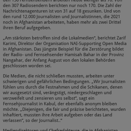
den 150 Fernsehsendern arbeiten heute weniger als 70. Von
den 307 Radiosendern berichten nur noch 170. Die Zahl der
Nachrichtenagenturen ist von 31 auf 18 gesunken. Und von
den rund 12.000 Journalisten und Journalistinnen, die 2021
noch in Afghanistan arbeiteten, haben mehr als zwei Drittel
ihren Beruf aufgegeben.
„Am stärksten betroffen sind die Lokalmedien“, berichtet Zarif
Karimi, Direktor der Organisation NAI-Supporting Open Media
in Afghanistan. Das jüngste Beispiel für die Zerstörung bildet
der Radio- und Fernsehsender Hamisah Bahar in der Provinz
Nangahar, der Anfang August von den lokalen Behörden
geschlossen worden sei.
Die Medien, die nicht schließen mussten, arbeiten unter
schwierigen und gefährlichen Bedingungen. „Wir Journalisten
fühlen uns durch die Festnahmen und die Schikanen, denen
wir ausgesetzt sind, verängstigt, niedergeschlagen und
verzweifelt und zensieren uns selbst“, sagt ein
Fernsehjournalist in Kabul, der ebenfalls anonym bleiben
möchte. „Diejenigen, die fair und präzise berichteten, wurden
inhaftiert, mussten ihre Arbeit aufgeben oder das Land
verlassen“, so der Journalist..“
Mediendirektoren und Chefredakteure, die in Afghanistan