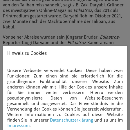
von den Taliban misshandelt“, sagt z.B. Zaki Daryabi, Gründer
des investigativen Online-Magazins
Etilaatroz
, das 2012 als
Printmedium gestartet wurde. Daryabi floh im Oktober 2021,
zwei Monate nach der Machtübernahme der Taliban, aus
Kabul.
Vor seiner Abreise wurden sein jüngerer Bruder,
Etilaatroz
-
Reporter Taqgi Daryabe und der
Etilaatroz
-Kameramann
Nematullah Nagdi festgenommen verprügelt, als sie über
Hinweis zu Cookies
einen Frauenprotest in Kabul berichteten.
Zaki Daryabi erhielt auch eine Vorladung, ging aber nicht zur
Polizei, um nicht festgenommen zu werden. Ihm und anderen
Unsere Webseite verwendet Cookies. Diese haben zwei
Mitarbeitenden des Magazins gelang es, Flugtickets zu
Funktionen: Zum einen sind sie erforderlich für die
bekommen und das Land zu verlassen. Doch für die
grundlegende Funktionalität unserer Website. Zum
Mitarbeitenden von
Etilaatroz
ist der Weg ins Exil wie für die
anderen können wir mit Hilfe der Cookies unsere Inhalte
meisten afghanischen Journalistinnen und Journalisten, die
für Sie immer weiter verbessern. Hierzu werden
das Land verlassen konnten, voller Fallstricke und Umwege.
pseudonymisierte Daten von Website-Besuchern
gesammelt und ausgewertet. Das Einverständnis in die
In den USA gelang es Zaki Daryabi schließlich, einen Teil des
Verwendung der Cookies können Sie jederzeit widerrufen.
über die ganze Welt verstreuten Teams von
Etilaatroz
wieder
Weitere Informationen zu Cookies auf dieser Website
zusammenzubringen, um sein Online-Magazin und die Online-
finden Sie in unserer
Datenschutzerklärung
und zu uns im
Zeitung KabulNow neu zu starten. Beide Medien haben
Impressum
.
inzwischen zehn Mitarbeitende im US-Bundesstaat Maryland