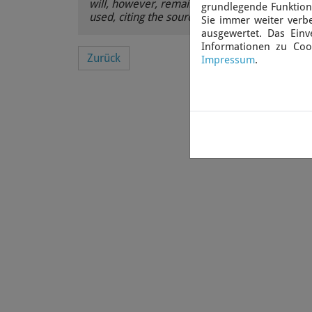
will, however, remain online as an archive. A
grundlegende Funktiona
used, citing the source.
Sie immer weiter ver
ausgewertet. Das Einv
Informationen zu Coo
Zurück
Impressum
.