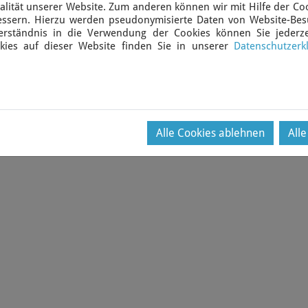
rticles may continue to be
lität unserer Website. Zum anderen können wir mit Hilfe der Coo
bessern. Hierzu werden pseudonymisierte Daten von Website-Be
erständnis in die Verwendung der Cookies können Sie jederze
kies auf dieser Website finden Sie in unserer
Datenschutzerk
English
Deutsch
Alle Cookies ablehnen
All
Copyright ©2021 Nexus News Agency CIC (NNA)