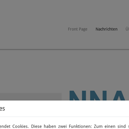
Front Page
Nachrichten
Ü
es
 financial reasons and no
with the existing articles
ndet Cookies. Diese haben zwei Funktionen: Zum einen sind si