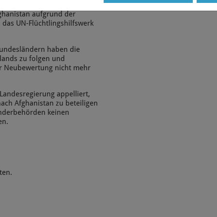
ischen Flüchtlingen
ghanistan aufgrund der
das UN-Flüchtlingshilfswerk
 Bundesländern haben die
lands zu folgen und
er Neubewertung nicht mehr
 Landesregierung appelliert,
ach Afghanistan zu beteiligen
änderbehörden keinen
en.
ten.