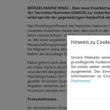
BRÜSSEL/MAINZ (NNA) – Eine neue Einschätzun
der Vereinten Nationen (UNHCR) zur Sicherhei
widerspricht der gegenwärtigen Asylpolitik d
Das Flüchtlingshilfswerk der Vereinten Nationen
neuesten Gutachten davon aus, dass auch in der
keine interne Schutz- und Neuansiedlungsperspe
ist. Mit einer angeblich existierenden internen S
Hinweis zu Cooki
Neuansiedlungsperspektive für Rückkehrer in K
für Migration seine ablehnenden Asylbescheide fü
liefern die Grundlage für Abschiebungen.
Unsere Webseite verwe
grundlegende Funktiona
Kabul gehört nach dem UNHCR-Bericht zu den Re
Sie immer weiter ver
an zivilen Opfern durch Anschläge, heißt es in 
ausgewertet. Das Einv
sind derzeit die größte Gruppe an Asylsuchenden
Informationen zu Coo
Flüchtlinge haben 2017 einen Antrag auf Asyl in
Impressum
.
gestellt. Im ersten Quartal 2018 waren es 30.000.
Angaben weiterhin auf dem Vormarsch, mehr als
Provinzen würden von ihnen kontrolliert.
Protestaktionen
An verschiedenen Orten in Europa werden am 2