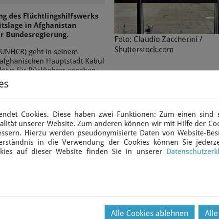
g des Flüchtlingshilfswerks
tslage in Afghanistan
er Bundesregierung.
Foto: Claudio Zaccherini /
Shutterstock.com
 (UNHCR) geht in seinem
 afghanischen Hauptstadt Kabul
ktive für Rückkehrer gegeben
chutz- und
es
abul begründet das Bundesamt
r afghanische Flüchtlinge, sie
ndet Cookies. Diese haben zwei Funktionen: Zum einen sind si
lität unserer Website. Zum anderen können wir mit Hilfe der Coo
gionen mit der höchsten Zahl
bessern. Hierzu werden pseudonymisierte Daten von Website-Be
dem UNHCR-Bericht. Afghanen
erständnis in die Verwendung der Cookies können Sie jederze
 weltweit. Rund 149.000
kies auf dieser Website finden Sie in unserer
Datenschutzerk
 Europa, Asien oder Nordamerika
 Die Taliban sind nach UN-
 40% der afghanischen
Alle Cookies ablehnen
All
. Wochenende im Oktober