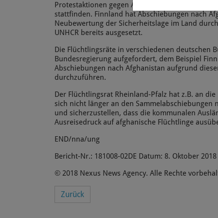
Protestaktionen gegen Abschiebungen von afghan
stattfinden. Finnland hat Abschiebungen nach Af
Neubewertung der Sicherheitslage im Land durch 
UNHCR bereits ausgesetzt.
Die Flüchtlingsräte in verschiedenen deutschen
Bundesregierung aufgefordert, dem Beispiel Finn
Abschiebungen nach Afghanistan aufgrund dies
durchzuführen.
Der Flüchtlingsrat Rheinland-Pfalz hat z.B. an die
sich nicht länger an den Sammelabschiebungen n
und sicherzustellen, dass die kommunalen Ausl
Ausreisedruck auf afghanische Flüchtlinge ausüb
END/nna/ung
Bericht-Nr.: 181008-02DE Datum: 8. Oktober 2018
© 2018 Nexus News Agency. Alle Rechte vorbehal
Zurück