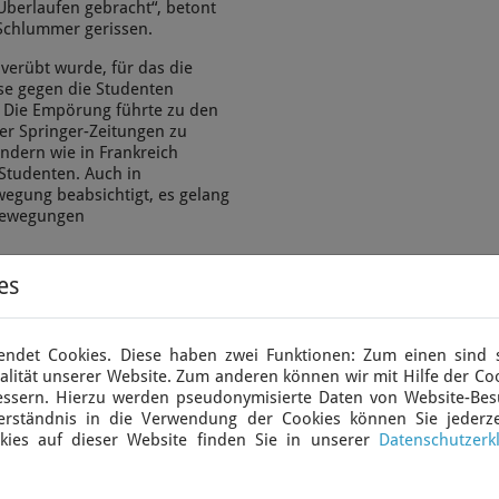
berlaufen gebracht“, betont
Schlummer gerissen.
 verübt wurde, für das die
se gegen die Studenten
r. Die Empörung führte zu den
er Springer-Zeitungen zu
ändern wie in Frankreich
 Studenten. Auch in
wegung beabsichtigt, es gelang
 Bewegungen
es
gen der 68er Bewegung im
idarität mit den nächsten und
ndet Cookies. Diese haben zwei Funktionen: Zum einen sind si
er Dritten Welt, die globalen
lität unserer Website. Zum anderen können wir mit Hilfe der Coo
rtschaft, der Hunger, unter
bessern. Hierzu werden pseudonymisierte Daten von Website-Be
en Enden der Welt waren
erständnis in die Verwendung der Cookies können Sie jederze
hren in Bewegung brachten.
kies auf dieser Website finden Sie in unserer
Datenschutzerk
 die Entwicklung eines
en von Bildung und