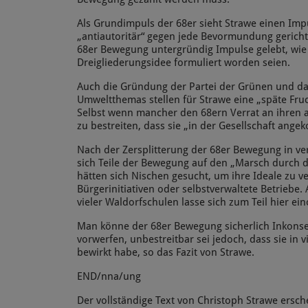
Als Grundimpuls der 68er sieht Strawe einen Impu
„antiautoritär“ gegen jede Bevormundung gericht
68er Bewegung untergründig Impulse gelebt, wie s
Dreigliederungsidee formuliert worden seien.
Auch die Gründung der Partei der Grünen und da
Umweltthemas stellen für Strawe eine „späte Fru
Selbst wenn mancher den 68ern Verrat an ihren a
zu bestreiten, dass sie „in der Gesellschaft ang
Nach der Zersplitterung der 68er Bewegung in 
sich Teile der Bewegung auf den „Marsch durch di
hätten sich Nischen gesucht, um ihre Ideale zu v
Bürgerinitiativen oder selbstverwaltete Betrieb
vieler Waldorfschulen lasse sich zum Teil hier ei
Man könne der 68er Bewegung sicherlich Inkons
vorwerfen, unbestreitbar sei jedoch, dass sie in vi
bewirkt habe, so das Fazit von Strawe.
END/nna/ung
Der vollständige Text von Christoph Strawe ersch