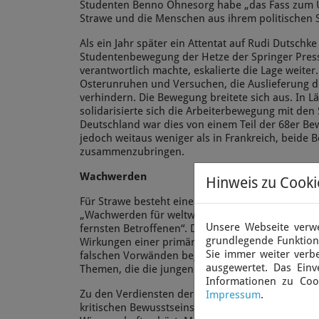
Studenten Benno Ohnesorg habe „das Fass zum Ü
Strawe und die Menschen aus ihrem politischen 
Als ein Jahr später ein Attentat auf Rudi Dutschke
Studentenbewegung der Hetze der Springer Pres
verantwortlich machte, eskalierte die Lage weite
Osterunruhen und Versuchen, die Auslieferung d
verhindern. Die Bewegung breitete sich aus. In L
solidarisierte sich die Arbeiterbewegung mit den
Deutschland war dies von einem Teil der 68er Be
jedoch weitaus weniger als in Frankreich, beide
zusammenzubringen.
Wachwerden
Hinweis zu Cooki
Für Strawe besteht eine der wichtigsten Wirkun
„Wachwerden für weltweite Probleme und die Sol
Unsere Webseite verwe
fernsten Betroffenen“. Die Misere der Länder in d
grundlegende Funktiona
Wirkungen einer primär am Profit orientierten Wi
Sie immer weiter ver
falschen Vorwänden begonnene Kriege an ander
ausgewertet. Das Einv
Themen, die die jungen Menschen in den 60er Ja
Informationen zu Coo
Zu den Verdiensten der 68er Bewegung habe auch
Impressum
.
kritischen Bewusstseins gegenüber den Problem