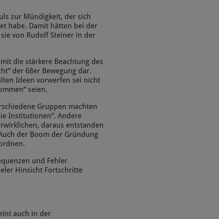
ls zur Mündigkeit, der sich
et habe. Damit hätten bei der
ie von Rudolf Steiner in der
mit die stärkere Beachtung des
cht“ der 68er Bewegung dar.
lten Ideen vorwerfen sei nicht
ekommen“ seien.
verschiedene Gruppen machten
e Institutionen“. Andere
erwirklichen, daraus entstanden
e. Auch der Boom der Gründung
nordnen.
equenzen und Fehler
eler Hinsicht Fortschritte
eint auch in der