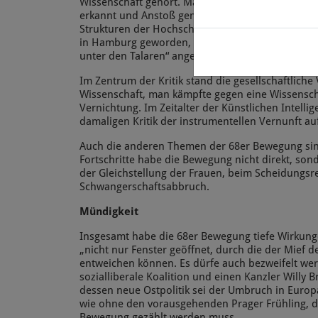
Wissenschaft gehört. Man habe die Bedeutung gl
erkannt und Anstoß genommen an den verstau
Strukturen der Hochschulen. Bekannt sei eine Sz
in Hamburg geworden, bei der auf einem Transpa
unter den Talaren“ angeprangert worden war.
Im Zentrum der Kritik stand die gesellschaftlich
Wissenschaft, man kämpfte gegen eine Wissensch
Vernichtung. Im Zeitalter der Künstlichen Intell
damaligen Kritik der instrumentellen Vernunft au
Auch die anderen Themen der 68er Bewegung sind 
Fortschritte habe die Bewegung nicht direkt, sonde
der Gleichstellung der Frauen, beim Scheidungsr
Schwangerschaftsabbruch.
Mü
ndigkeit
Insgesamt habe die 68er Bewegung tiefe Wirkunge
„nicht nur Fenster geöffnet, durch die der Mief 
entweichen können. Es dürfe auch bezweifelt wer
sozialliberale Koalition und einen Kanzler Willy
dessen neue Ostpolitik sei der Umbruch in Euro
wie ohne den vorausgehenden Prager Frühling, de
Bewegung gezählt werden muss.