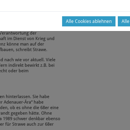
eicher Bildungschancen
bten und überkommenen
ene bei der Rektoratsübergabe
rent der „Muff von 1000 Jahren
Alle Cookies ablehnen
All
e Verantwortung der
aft im Dienst von Krieg und
igenz könne man auf der
fbauen, schreibt Strawe.
nach wie vor aktuell. Viele
rn indirekt bewirkt z.B. bei
echt oder beim
n hinterlassen. Sie habe
der Adenauer-Ära“ habe
den, ob es ohne die 68er eine
 Brandt gegeben hätte. Ohne
pa 1989 schwer denkbar ebenso
r für Strawe auch zur 68er