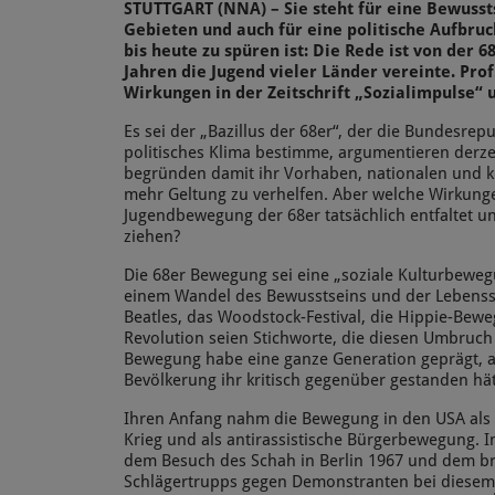
STUTTGART (NNA) – Sie steht für eine Bewusst
Gebieten und auch für eine politische Aufbr
bis heute zu spüren ist: Die Rede ist von der 
Jahren die Jugend vieler Länder vereinte. Prof
Wirkungen in der Zeitschrift „Sozialimpulse“
Es sei der „Bazillus der 68er“, der die Bundesrepu
politisches Klima bestimme, argumentieren derze
begründen damit ihr Vorhaben, nationalen und k
mehr Geltung zu verhelfen. Aber welche Wirkunge
Jugendbewegung der 68er tatsächlich entfaltet un
ziehen?
Die 68er Bewegung sei eine „soziale Kulturbewe
einem Wandel des Bewusstseins und der Lebenssti
Beatles, das Woodstock-Festival, die Hippie-Bew
Revolution seien Stichworte, die diesen Umbruch
Bewegung habe eine ganze Generation geprägt, a
Bevölkerung ihr kritisch gegenüber gestanden hät
Ihren Anfang nahm die Bewegung in den USA als 
Krieg und als antirassistische Bürgerbewegung. In
dem Besuch des Schah in Berlin 1967 und dem br
Schlägertrupps gegen Demonstranten bei diesem