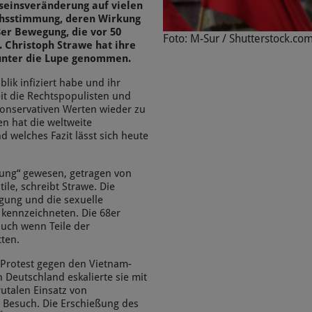
seinsveränderung auf vielen
uchsstimmung, deren Wirkung
68er Bewegung, die vor 50
Foto: M-Sur / Shutterstock.co
. Christoph Strawe hat ihre
 unter die Lupe genommen.
blik infiziert habe und ihr
it die Rechtspopulisten und
onservativen Werten wieder zu
n hat die weltweite
d welches Fazit lässt sich heute
gung“ gewesen, getragen von
le, schreibt Strawe. Die
egung und die sexuelle
 kennzeichneten. Die 68er
uch wenn Teile der
ten.
Protest gegen den Vietnam-
 Deutschland eskalierte sie mit
utalen Einsatz von
 Besuch. Die Erschießung des