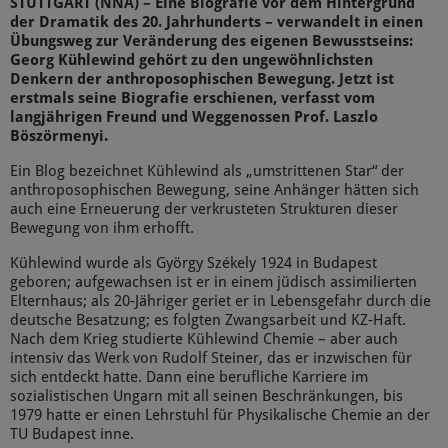
STUTTGART (NNA) – Eine Biografie vor dem Hintergrund
der Dramatik des 20. Jahrhunderts – verwandelt in einen
Übungsweg zur Veränderung des eigenen Bewusstseins:
Georg Kühlewind gehört zu den ungewöhnlichsten
Denkern der anthroposophischen Bewegung. Jetzt ist
erstmals seine Biografie erschienen, verfasst vom
langjährigen Freund und Weggenossen Prof. Laszlo
Böszörmenyi.
Ein Blog bezeichnet Kühlewind als „umstrittenen Star“ der
anthroposophischen Bewegung, seine Anhänger hätten sich
auch eine Erneuerung der verkrusteten Strukturen dieser
Bewegung von ihm erhofft.
Kühlewind wurde als György Székely 1924 in Budapest
geboren; aufgewachsen ist er in einem jüdisch assimilierten
Elternhaus; als 20-Jähriger geriet er in Lebensgefahr durch die
deutsche Besatzung; es folgten Zwangsarbeit und KZ-Haft.
Nach dem Krieg studierte Kühlewind Chemie – aber auch
intensiv das Werk von Rudolf Steiner, das er inzwischen für
sich entdeckt hatte. Dann eine berufliche Karriere im
sozialistischen Ungarn mit all seinen Beschränkungen, bis
1979 hatte er einen Lehrstuhl für Physikalische Chemie an der
TU Budapest inne.