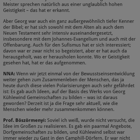
Meister sprechen natürlich aus einer unglaublich hohen
Geistigkeit – das hat er erkannt.
Aber Georg war auch ein ganz außergewöhnlich tiefer Kenner
der Bibel; er hat sich sowohl mit dem Alten als auch dem
Neuen Testament sehr intensiv auseinandergesetzt,
insbesondere mit dem Johannes-Evangelium und auch mit der
Offenbarung. Auch für den Sufismus hat er sich interessiert;
davon war er zwar nicht so begeistert, aber er hat auch da
herausgeholt, was er herausholen konnte. Wo er Geistigkeit
gesehen hat, hat er das aufgenommen.
NNA:
Wenn wir jetzt einmal von der Bewusstseinsentwicklung
weiter gehen zum Zusammenleben der Menschen, das ja
heute durch diese vielen Polarisierungen auch sehr gefährdet
ist: Es gab auch Ideen, auf der Basis des Werks von Georg
Kühlewind Gemeinschaften zu bilden – was ist daraus
geworden? Derzeit ist ja die Frage sehr aktuell, wie die
Menschen wieder mehr zusammenkommen können.
Prof. Böszörmenyi:
Soviel ich weiß, wurde nicht versucht, die
Idee im Großen zu realisieren. Es gab ein paarmal Angebote,
Dorfgemeinschaften zu bilden, und Kühlewind selbst war
immer wieder zu Gast in den Camphill-Dörfern. Er war nicht