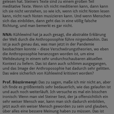
gelesen hat. Steiners Texte sind zu einem großen Teil
meditative Texte. Wenn ich nicht meditieren kann, dann kann
ich sie nicht verstehen, so wie ich, wenn ich nicht Noten lesen
kann, nicht nach Noten musizieren kann. Und wenn Menschen
sich das einbilden, dann geht das in eine völlig falsche
Richtung, und man bemerkt es gar nicht.
NNA:
Kühlewind hat ja auch gesagt, die abstrakte Erklärung
der Welt durch die Anthroposophie führe nirgendwohin. Das
ist ja auch genau das, was man jetzt in der Pandemie
beobachten konnte – diese Verschwörungstheorien, wo eben
die Anthroposophie heranzogen worden ist, um eine
Weltdeutung in einem sehr undurchschaubaren aktuellen
Kontext zu liefern. Das ist dann auch schlimm ausgegangen,
und das Image der Anthroposophie hat dadurch sehr gelitten.
Das wäre sicherlich von Kühlewind kritisiert worden?
Prof. Böszörmenyi:
Das zu sagen, maße ich mir nicht an, aber
ich finde es größtenteils sehr bedauerlich, wie das gelaufen ist
und auch noch weiterläuft. Ich versuche es mal ein bisschen
ironisch: Wenn man viel Steiner liest, der ja offensichtlich ein
sehr weiser Mensch war, kann man sich dadurch einbilden,
jetzt auch ein weiser Mensch geworden zu sein und glauben,
über alles eine bessere Meinung haben zu müssen. Das ist