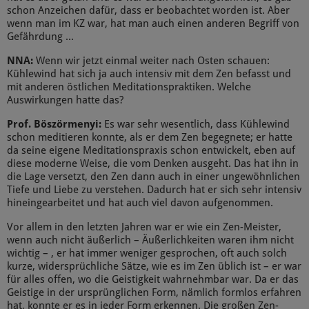
schon Anzeichen dafür, dass er beobachtet worden ist. Aber
wenn man im KZ war, hat man auch einen anderen Begriff von
Gefährdung ...
NNA:
Wenn wir jetzt einmal weiter nach Osten schauen:
Kühlewind hat sich ja auch intensiv mit dem Zen befasst und
mit anderen östlichen Meditationspraktiken. Welche
Auswirkungen hatte das?
Prof. Böszörmenyi:
Es war sehr wesentlich, dass Kühlewind
schon meditieren konnte, als er dem Zen begegnete; er hatte
da seine eigene Meditationspraxis schon entwickelt, eben auf
diese moderne Weise, die vom Denken ausgeht. Das hat ihn in
die Lage versetzt, den Zen dann auch in einer ungewöhnlichen
Tiefe und Liebe zu verstehen. Dadurch hat er sich sehr intensiv
hineingearbeitet und hat auch viel davon aufgenommen.
Vor allem in den letzten Jahren war er wie ein Zen-Meister,
wenn auch nicht äußerlich – Äußerlichkeiten waren ihm nicht
wichtig – , er hat immer weniger gesprochen, oft auch solch
kurze, widersprüchliche Sätze, wie es im Zen üblich ist – er war
für alles offen, wo die Geistigkeit wahrnehmbar war. Da er das
Geistige in der ursprünglichen Form, nämlich formlos erfahren
hat, konnte er es in jeder Form erkennen. Die großen Zen-