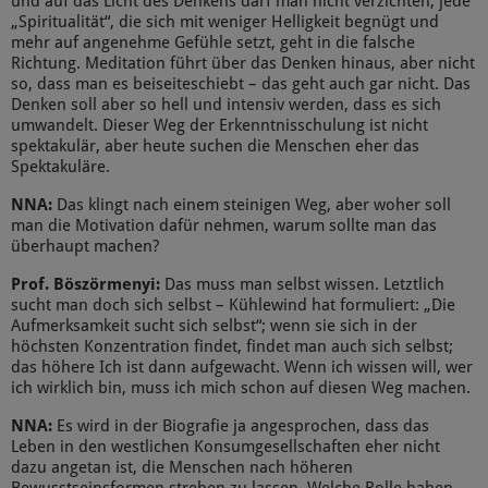
und auf das Licht des Denkens darf man nicht verzichten; jede
„Spiritualität“, die sich mit weniger Helligkeit begnügt und
mehr auf angenehme Gefühle setzt, geht in die falsche
Richtung. Meditation führt über das Denken hinaus, aber nicht
so, dass man es beiseiteschiebt – das geht auch gar nicht. Das
Denken soll aber so hell und intensiv werden, dass es sich
umwandelt. Dieser Weg der Erkenntnisschulung ist nicht
spektakulär, aber heute suchen die Menschen eher das
Spektakuläre.
NNA:
Das klingt nach einem steinigen Weg, aber woher soll
man die Motivation dafür nehmen, warum sollte man das
überhaupt machen?
Prof. Böszörmenyi:
Das muss man selbst wissen. Letztlich
sucht man doch sich selbst – Kühlewind hat formuliert: „Die
Aufmerksamkeit sucht sich selbst“; wenn sie sich in der
höchsten Konzentration findet, findet man auch sich selbst;
das höhere Ich ist dann aufgewacht. Wenn ich wissen will, wer
ich wirklich bin, muss ich mich schon auf diesen Weg machen.
NNA:
Es wird in der Biografie ja angesprochen, dass das
Leben in den westlichen Konsumgesellschaften eher nicht
dazu angetan ist, die Menschen nach höheren