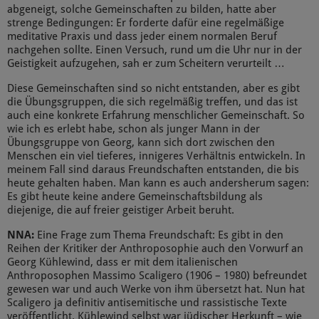
abgeneigt, solche Gemeinschaften zu bilden, hatte aber
strenge Bedingungen: Er forderte dafür eine regelmäßige
meditative Praxis und dass jeder einem normalen Beruf
nachgehen sollte. Einen Versuch, rund um die Uhr nur in der
Geistigkeit aufzugehen, sah er zum Scheitern verurteilt …
Diese Gemeinschaften sind so nicht entstanden, aber es gibt
die Übungsgruppen, die sich regelmäßig treffen, und das ist
auch eine konkrete Erfahrung menschlicher Gemeinschaft. So
wie ich es erlebt habe, schon als junger Mann in der
Übungsgruppe von Georg, kann sich dort zwischen den
Menschen ein viel tieferes, innigeres Verhältnis entwickeln. In
meinem Fall sind daraus Freundschaften entstanden, die bis
heute gehalten haben. Man kann es auch andersherum sagen:
Es gibt heute keine andere Gemeinschaftsbildung als
diejenige, die auf freier geistiger Arbeit beruht.
NNA:
Eine Frage zum Thema Freundschaft: Es gibt in den
Reihen der Kritiker der Anthroposophie auch den Vorwurf an
Georg Kühlewind, dass er mit dem italienischen
Anthroposophen Massimo Scaligero (1906 – 1980) befreundet
gewesen war und auch Werke von ihm übersetzt hat. Nun hat
Scaligero ja definitiv antisemitische und rassistische Texte
veröffentlicht. Kühlewind selbst war jüdischer Herkunft – wie