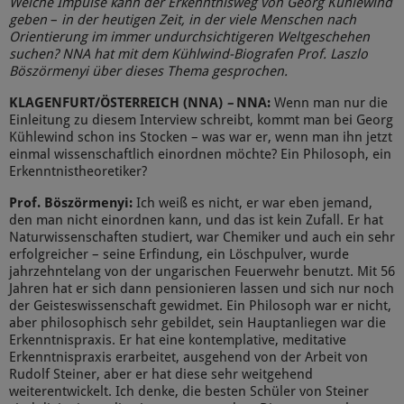
Welche Impulse kann der Erkenntnisweg von Georg Kühlewind
geben
–
in der heutigen Zeit, in der viele Menschen nach
Orientierung im immer undurchsichtigeren Weltgeschehen
suchen? NNA hat mit dem Kühlwind-Biografen Prof. Laszlo
Böszörmenyi über dieses Thema gesprochen.
KLAGENFURT/ÖSTERREICH (NNA)
–
NNA:
Wenn man nur die
Einleitung zu diesem Interview schreibt, kommt man bei Georg
Kühlewind schon ins Stocken – was war er, wenn man ihn jetzt
einmal wissenschaftlich einordnen möchte? Ein Philosoph, ein
Erkenntnistheoretiker?
Prof. Böszörmenyi:
Ich weiß es nicht, er war eben jemand,
den man nicht einordnen kann, und das ist kein Zufall. Er hat
Naturwissenschaften studiert, war Chemiker und auch ein sehr
erfolgreicher – seine Erfindung, ein Löschpulver, wurde
jahrzehntelang von der ungarischen Feuerwehr benutzt. Mit 56
Jahren hat er sich dann pensionieren lassen und sich nur noch
der Geisteswissenschaft gewidmet. Ein Philosoph war er nicht,
aber philosophisch sehr gebildet, sein Hauptanliegen war die
Erkenntnispraxis. Er hat eine kontemplative, meditative
Erkenntnispraxis erarbeitet, ausgehend von der Arbeit von
Rudolf Steiner, aber er hat diese sehr weitgehend
weiterentwickelt. Ich denke, die besten Schüler von Steiner