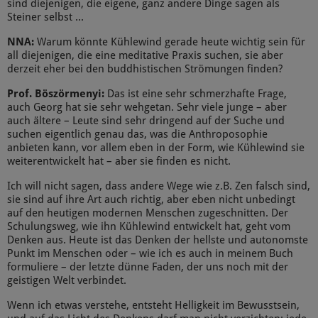
sind diejenigen, die eigene, ganz andere Dinge sagen als
Steiner selbst ...
NNA:
Warum könnte Kühlewind gerade heute wichtig sein für
all diejenigen, die eine meditative Praxis suchen, sie aber
derzeit eher bei den buddhistischen Strömungen finden?
Prof. Böszörmenyi:
Das ist eine sehr schmerzhafte Frage,
auch Georg hat sie sehr wehgetan. Sehr viele junge – aber
auch ältere – Leute sind sehr dringend auf der Suche und
suchen eigentlich genau das, was die Anthroposophie
anbieten kann, vor allem eben in der Form, wie Kühlewind sie
weiterentwickelt hat – aber sie finden es nicht.
Ich will nicht sagen, dass andere Wege wie z.B. Zen falsch sind,
sie sind auf ihre Art auch richtig, aber eben nicht unbedingt
auf den heutigen modernen Menschen zugeschnitten. Der
Schulungsweg, wie ihn Kühlewind entwickelt hat, geht vom
Denken aus. Heute ist das Denken der hellste und autonomste
Punkt im Menschen oder – wie ich es auch in meinem Buch
formuliere – der letzte dünne Faden, der uns noch mit der
geistigen Welt verbindet.
Wenn ich etwas verstehe, entsteht Helligkeit im Bewusstsein,