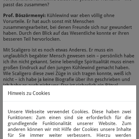
passt das zusammen?
Prof. Böszörmenyi:
Kühlewind war eben völlig ohne
Vorurteile. Er hat auch sonst mit Menschen
zusammengearbeitet, bei denen Freunde sich nur gewundert
haben. Durch den Blick auf das Wesentliche konnte er ihren
besseren Teil hervorlocken.
Mit Scaligero ist es noch etwas Anderes. Er muss ein
unglaublich begabter Mensch gewesen sein – persönlich habe
ich ihn nicht gekannt. Seine lebendige Spiritualität muss einen
großen Eindruck auf den jungen Kühlewind gemacht haben.
Wie Scaligero diese zwei Züge in sich tragen konnte, weiß ich
nicht – ich habe ja keine Biografie über ihn geschrieben und
ich habe es auch nicht vor. Das ist sicherlich ein Rätsel.
Hinweis zu Cookies
Das wird es geben, dass insbesondere Menschen, die so
begabt sind, auch dunkle Seiten haben. Auch Steiner hatte
übrigens seine nicht so hellen Seiten. Viele Anthroposophen
Unsere Webseite verwendet Cookies. Diese haben zwei
bestehen darauf, dass Steiner als unfehlbar betrachtet werden
Funktionen: Zum einen sind sie erforderlich für die
muss. Georg hat immer gesagt: „Was für ein Monster müsste
grundlegende Funktionalität unserer Website. Zum
Steiner sein, wenn das stimmen würde“. Ein Mensch, der sich
anderen können wir mit Hilfe der Cookies unsere Inhalte
nicht irren darf, ist ein Monster. Maschinen irren sich nicht.
für Sie immer weiter verbessern. Hierzu werden
Aber Menschen irren sich, nicht nur in philosophischen