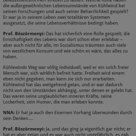
Bewusstseinsformen streben zu lassen. Welche Rolle haben
die außergewöhnlichen Lebensumstände von Kühlwind bei
seinen Forschungen und auch seiner Beharrlichkeit gespielt?
Er war ja in seinem Leben zwei totalitären Systemen
ausgesetzt, die seine Lebensverhältnisse bedingt haben.
Prof. Böszörmenyi:
Das hat sicherlich eine Rolle gespielt; die
Ernsthaftigkeit des Lebens war dort schon eher erlebbar –
aber auch nicht für alle, im Sozialismus träumten auch viele
von westlichem Konsum und wie schön es wäre, das alles zu
haben.
Kühlewinds Weg war völlig individuell, weil er ein solch freier
Mensch war, sich wirklich befreit hatte. Freiheit wird einem
eben nicht gegeben, man kann sie sich nur erarbeiten.
Kühlewind hat das weitgehend getan, und er war dadurch
nicht von den Umständen abhängig, unter denen er gelebt hat.
Das waren seine unglaublichen inneren Kräfte, seine
Lockerheit, sein Humor, die man erleben konnte.
NNA:
Er hat ja auch den Eisernen Vorhang überwunden durch
sein Denken....
Prof. Böszörmenyi:
Ja, und das ging ja eigentlich gar nicht; er
hat es aber getan und es war auch nicht ungefährlich, es gab