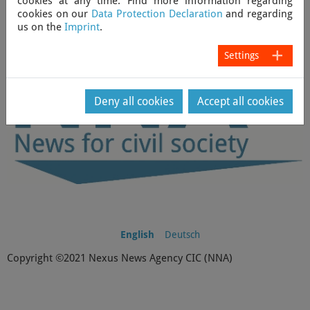
cookies at any time. Find more information regarding
cookies on our
Data Protection Declaration
and regarding
us on the
Imprint
.
Back
Settings
Deny all cookies
Accept all cookies
English
Deutsch
Copyright ©2021 Nexus News Agency CIC (NNA)