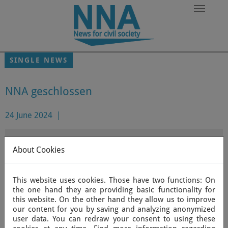
Skip to main content
SINGLE NEWS
NNA geschlossen
24 June 2024
|
Liebe Leserinnen und Leser,
About Cookies
Die Nachrichtenagentur Nexus News Agency hat aus
This website uses cookies. Those have two functions: On
finanziellen Gründen ihren Betrieb eingestellt und es
the one hand they are providing basic functionality for
erscheinen keine weiteren Berichte mehr. Die Website
this website. On the other hand they allow us to improve
mit den bestehenden Artikeln wird jedoch weiter als
our content for you by saving and analyzing anonymized
Archiv zugänglich sein. Auf die Artikel darf unter
user data. You can redraw your consent to using these
Benennung der Quelle weiterhin zugegriffen werden.