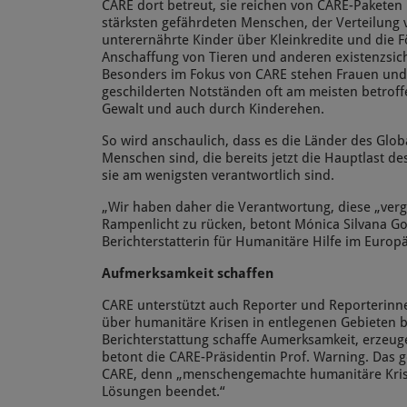
CARE dort betreut, sie reichen von CARE-Paketen
stärksten gefährdeten Menschen, der Verteilung
unterernährte Kinder über Kleinkredite und die
Anschaffung von Tieren und anderen existenzs
Besonders im Fokus von CARE stehen Frauen und
geschilderten Notständen oft am meisten betroffe
Gewalt und auch durch Kinderehen.
So wird anschaulich, dass es die Länder des Glob
Menschen sind, die bereits jetzt die Hauptlast d
sie am wenigsten verantwortlich sind.
„Wir haben daher die Verantwortung, diese „verg
Rampenlicht zu rücken, betont Mónica Silvana Go
Berichterstatterin für Humanitäre Hilfe im Europ
Aufmerksamkeit schaffen
CARE unterstützt auch Reporter und Reporterinn
über humanitäre Krisen in entlegenen Gebieten b
Berichterstattung schaffe Aumerksamkeit, erzeuge
betont die CARE-Präsidentin Prof. Warning. Das 
CARE, denn „menschengemachte humanitäre Kris
Lösungen beendet.“