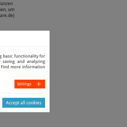
flanzen
hen, um
care.de)
 basic functionality for
 saving and analyzing
. Find more information
Settings
Accept all cookies