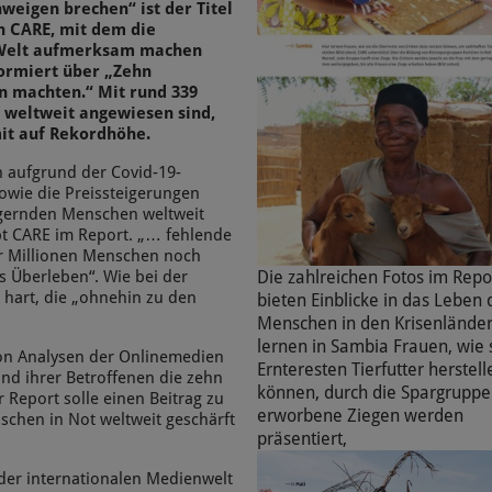
weigen brechen“ ist der Titel
on CARE, mit dem die
r Welt aufmerksam machen
formiert über „Zehn
en machten.“ Mit rund 339
 weltweit angewiesen sind,
mit auf Rekordhöhe.
n aufgrund der Covid-19-
wie die Preissteigerungen
ungernden Menschen weltweit
ibt CARE im Report. „… fehlende
r Millionen Menschen noch
Die zahlreichen Fotos im Repo
 Überleben“. Wie bei der
 hart, die „ohnehin zu den
bieten Einblicke in das Leben 
Menschen in den Krisenländer
lernen in Sambia Frauen, wie 
von Analysen der Onlinemedien
Ernteresten Tierfutter herstell
nd ihrer Betroffenen die zehn
können, durch die Spargrupp
 Report solle einen Beitrag zu
erworbene Ziegen werden
chen in Not weltweit geschärft
präsentiert,
 der internationalen Medienwelt