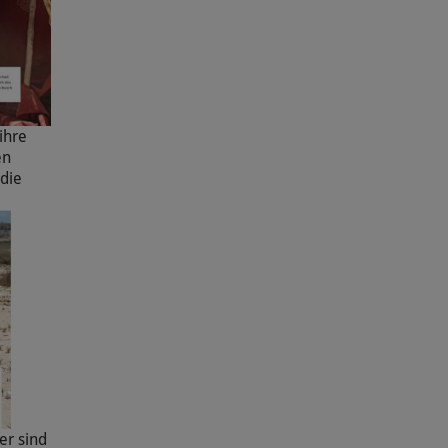
ihre
en
die
er sind