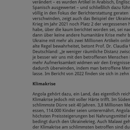
verändert – es wurden Artikel in Arabisch, Englis
Spanisch ausgewertet – und schließlich dazu führ
völlig in den Fokus der Berichterstattung geraten
verschwinden, zeigt auch das Beispiel der Ukrai
Krieg im Jahr 2021 noch Platz 2 der vergessenen 
habe, über die kaum berichtet worden sei, sei na
dann über keine andere humanitäre Krise mehr be
Ukraine mit mehr als zwei Millionen Artikeln onli
alte Regel bewahrheitet, betont Prof. Dr. Claudi
Deutschland: „Je weniger räumliche Distanz zwisc
je besser wir uns mit den betroffenen Menschen i
mehr Aufmerksamkeit widmen wir den Ereignisse
dadurch überwinden, indem man betroffene Men
lasse. Im Bericht von 2022 finden sie sich in zehn
Klimakrise
Angola gehört dazu, ein Land, das eigentlich reich
Klimakrise jedoch mit voller Härte trifft. Im Süd
schlimmste Dürre seit 40 Jahren. 3,8 Millionen 
essen, 114.000 Kinder seien unterernährt. Angola
höchsten Preissteigerungen bei Nahrungsmittel w
bedingt durch den Ukrainekrieg. Auch Malawi geh
der Klimakrise am schlimmsten betroffen sind d