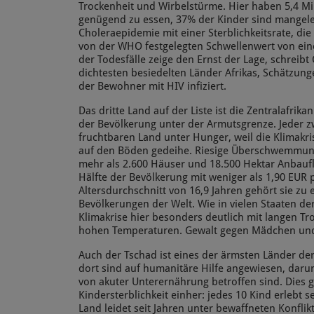
Trockenheit und Wirbelstürme. Hier haben 5,4 M
genügend zu essen, 37% der Kinder sind mangel
Choleraepidemie mit einer Sterblichkeitsrate, die
von der WHO festgelegten Schwellenwert von eine
der Todesfälle zeige den Ernst der Lage, schreibt
dichtesten besiedelten Länder Afrikas, Schätzung
der Bewohner mit HIV infiziert.
Das dritte Land auf der Liste ist die Zentralafrik
der Bevölkerung unter der Armutsgrenze. Jeder z
fruchtbaren Land unter Hunger, weil die Klimakris
auf den Böden gedeihe. Riesige Überschwemmung
mehr als 2.600 Häuser und 18.500 Hektar Anbauf
Hälfte der Bevölkerung mit weniger als 1,90 EU
Altersdurchschnitt von 16,9 Jahren gehört sie zu 
Bevölkerungen der Welt. Wie in vielen Staaten de
Klimakrise hier besonders deutlich mit langen T
hohen Temperaturen. Gewalt gegen Mädchen und F
Auch der Tschad ist eines der ärmsten Länder de
dort sind auf humanitäre Hilfe angewiesen, darun
von akuter Unterernährung betroffen sind. Dies 
Kindersterblichkeit einher: jedes 10 Kind erlebt s
Land leidet seit Jahren unter bewaffneten Konfli