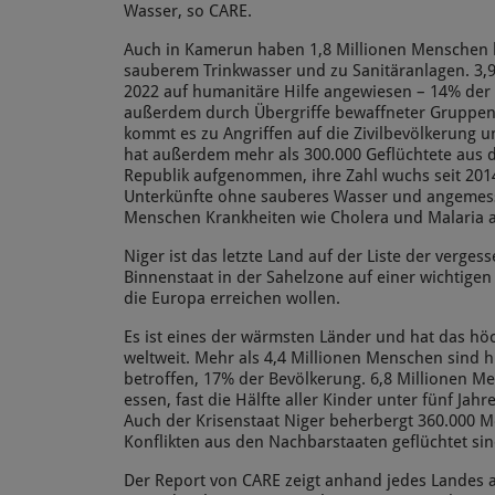
Wasser, so CARE.
Auch in Kamerun haben 1,8 Millionen Menschen 
sauberem Trinkwasser und zu Sanitäranlagen. 3,
2022 auf humanitäre Hilfe angewiesen – 14% der 
außerdem durch Übergriffe bewaffneter Gruppen 
kommt es zu Angriffen auf die Zivilbevölkerung
hat außerdem mehr als 300.000 Geflüchtete aus d
Republik aufgenommen, ihre Zahl wuchs seit 2014
Unterkünfte ohne sauberes Wasser und angemess
Menschen Krankheiten wie Cholera und Malaria a
Niger ist das letzte Land auf der Liste der verge
Binnenstaat in der Sahelzone auf einer wichtigen 
die Europa erreichen wollen.
Es ist eines der wärmsten Länder und hat das h
weltweit. Mehr als 4,4 Millionen Menschen sind 
betroffen, 17% der Bevölkerung. 6,8 Millionen M
essen, fast die Hälfte aller Kinder unter fünf Jah
Auch der Krisenstaat Niger beherbergt 360.000 M
Konflikten aus den Nachbarstaaten geflüchtet sin
Der Report von CARE zeigt anhand jedes Landes