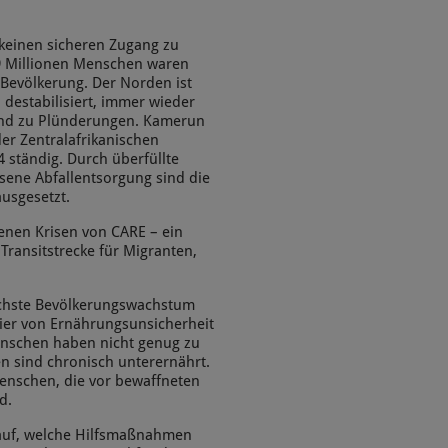
keinen sicheren Zugang zu
9 Millionen Menschen waren
Bevölkerung. Der Norden ist
destabilisiert, immer wieder
 und zu Plünderungen. Kamerun
er Zentralafrikanischen
 ständig. Durch überfüllte
ene Abfallentsorgung sind die
usgesetzt.
ssenen Krisen von CARE – ein
Transitstrecke für Migranten,
öchste Bevölkerungswachstum
hier von Ernährungsunsicherheit
enschen haben nicht genug zu
ren sind chronisch unterernährt.
enschen, die vor bewaffneten
d.
 auf, welche Hilfsmaßnahmen