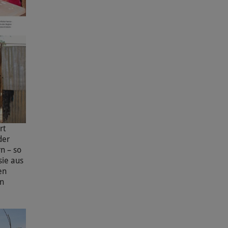
rt
der
n – so
sie aus
en
en