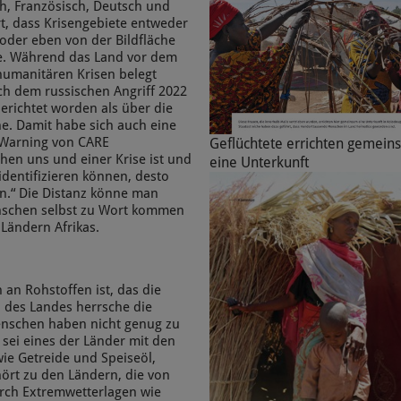
ch, Französisch, Deutsch und
t, dass Krisengebiete entweder
 oder eben von der Bildfläche
ne. Während das Land vor dem
humanitären Krisen belegt
ch dem russischen Angriff 2022
richtet worden als über die
ne. Damit habe sich auch eine
a Warning von CARE
Geflüchtete errichten gemei
hen uns und einer Krise ist und
eine Unterkunft
dentifizieren können, desto
n.“ Die Distanz könne man
schen selbst zu Wort kommen
 Ländern Afrikas.
 an Rohstoffen ist, das die
en des Landes herrsche die
Menschen haben nicht genug zu
 sei eines der Länder mit den
ie Getreide und Speiseöl,
ört zu den Ländern, die von
urch Extremwetterlagen wie