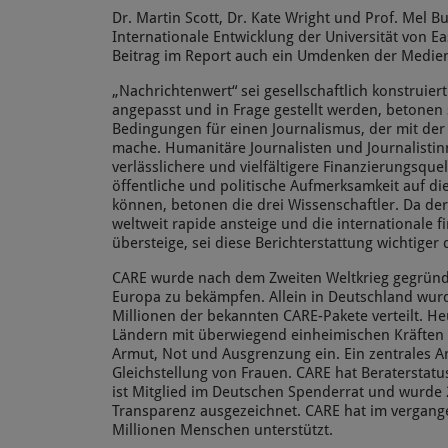
Dr. Martin Scott, Dr. Kate Wright und Prof. Mel B
Internationale Entwicklung der Universität von Ea
Beitrag im Report auch ein Umdenken der Medien
„Nachrichtenwert“ sei gesellschaftlich konstruier
angepasst und in Frage gestellt werden, betonen
Bedingungen für einen Journalismus, der mit der
mache. Humanitäre Journalisten und Journalistin
verlässlichere und vielfältigere Finanzierungsquel
öffentliche und politische Aufmerksamkeit auf di
können, betonen die drei Wissenschaftler. Da der
weltweit rapide ansteige und die internationale f
übersteige, sei diese Berichterstattung wichtiger 
CARE wurde nach dem Zweiten Weltkrieg gegründ
Europa zu bekämpfen. Allein in Deutschland wu
Millionen der bekannten CARE-Pakete verteilt. Heu
Ländern mit überwiegend einheimischen Kräften
Armut, Not und Ausgrenzung ein. Ein zentrales An
Gleichstellung von Frauen. CARE hat Beraterstatu
ist Mitglied im Deutschen Spenderrat und wurde 2
Transparenz ausgezeichnet. CARE hat im vergang
Millionen Menschen unterstützt.