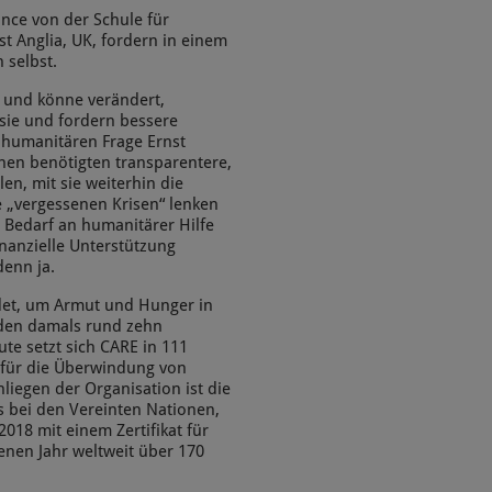
unce von der Schule für
st Anglia, UK, fordern in einem
 selbst.
t und könne verändert,
 sie und fordern bessere
 humanitären Frage Ernst
nen benötigten transparentere,
len, mit sie weiterhin die
e „vergessenen Krisen“ lenken
 Bedarf an humanitärer Hilfe
inanzielle Unterstützung
denn ja.
et, um Armut und Hunger in
rden damals rund zehn
te setzt sich CARE in 111
 für die Überwindung von
liegen der Organisation ist die
s bei den Vereinten Nationen,
018 mit einem Zertifikat für
enen Jahr weltweit über 170