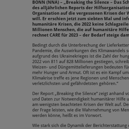
BONN (NNA) – „Breaking the Silence – Das Sch
des alljährlichen Reports der Hilfsorganisati
Organisation auf die vergessenen Krisen de
will. Er erschien jetzt zum siebten Mal und in
humanitäre Krisen, die 2022 keine Schlagzeil
Millionen Menschen, die auf humanitäre Hilfe
rechnet CARE für 2023 – der Bedarf steige da
Bedingt durch die Unterbrechung der Lieferkette
Pandemie, die Auswirkungen des Klimawandels so
aufgrund des Ukrainekrieges ist die Zahl der h
2022 von 811 auf 828 Millionen gestiegen, schre
Weizen- und Düngemittelieferungen bedeuten fü
mehr Hunger und Armut. Oft ist es ein Kampf ums
Klimakrise treffe es jene Regionen und Menschen
verletzlichsten und gefährdetsten gehören.“
Der Report „Breaking the Silence“ zeigt anhand 
und Daten zur Notwendigkeit humanitärer Hilfe u
am wenigsten beachteten Krisen der Welt auf. Der
der Frage leisten, wie die Wahrnehmung von Mens
werden könne, heißt es im Vorwort.
Wie stark sich die Dynamik der Berichterstattung