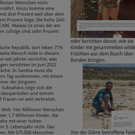
illionen Menschen nicht
ernährt. Hinzu komme eine
 mit drei Prozent weit über dem
m Prozent liege. Die hohe Zahl
 CARE. Malawi ist eines der am
en zufolge sind zehn Prozent
oder berichten davon, wie sie 
Kinder mit gesammelten wild
anische Republik, dort leben 71%
weite Mensch leide in diesem
Früchten aus dem Busch über 
e seit Jahren vernichte, was
Runden bringen.
en zerstörten im Juni 2022
läche. In Sambia muss die
R pro Tag auskommen, mit einem
einer der jüngsten
r Subsahara zeige sich die
rockenperioden und extrem
rauen sei weit verbreitet.
r Welt. Vier Millionen Menschen
ter 1,7 Millionen Kinder, die
gehe mit einer hohen
ein 5. Lebensjahr nicht. Das
Von der Dürre betroffene Feld
kten. Mit 575.000 Menschen